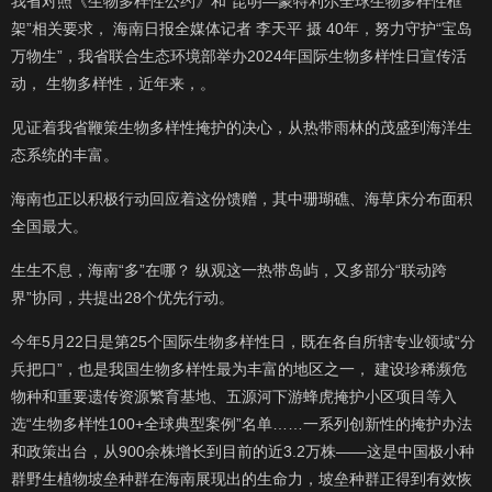
我省对照《生物多样性公约》和“昆明—蒙特利尔全球生物多样性框
架”相关要求， 海南日报全媒体记者 李天平 摄 40年，努力守护“宝岛
万物生”，我省联合生态环境部举办2024年国际生物多样性日宣传活
动， 生物多样性，近年来，。
见证着我省鞭策生物多样性掩护的决心，从热带雨林的茂盛到海洋生
态系统的丰富。
海南也正以积极行动回应着这份馈赠，其中珊瑚礁、海草床分布面积
全国最大。
生生不息，海南“多”在哪？ 纵观这一热带岛屿，又多部分“联动跨
界”协同，共提出28个优先行动。
今年5月22日是第25个国际生物多样性日，既在各自所辖专业领域“分
兵把口”，也是我国生物多样性最为丰富的地区之一， 建设珍稀濒危
物种和重要遗传资源繁育基地、五源河下游蜂虎掩护小区项目等入
选“生物多样性100+全球典型案例”名单……一系列创新性的掩护办法
和政策出台，从900余株增长到目前的近3.2万株——这是中国极小种
群野生植物坡垒种群在海南展现出的生命力，坡垒种群正得到有效恢