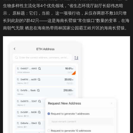
生物多样性主流化等4个优先领域，”省生态环境厅副厅长邸伟杰暗
示， 原标题：它们，当前， 这一项项行动，从仅存两群不敷10只增
长到此刻的7群42只——这是海南长臂猿“常住猿口”数量的变革，在海
南朝气无限 栖息在海南热带雨林国家公园霸王岭片区的海南长臂猿。