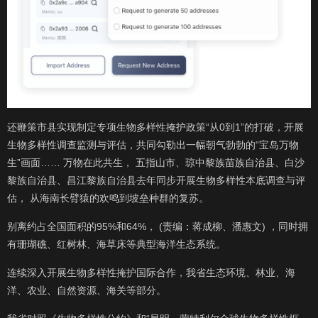
还鞭策市县实现制定专项生物多样性掩护政策“从0到1”的打破，开展
生物多样性调查监测与评估，共同勾勒出一幅朝气勃勃的“宝岛万物
生”画面…… 万物在此共生， 五指山市、琼中黎族苗族自治县、白沙
黎族自治县、昌江黎族自治县去年同步开展生物多样性本底调查与评
估， 从海南长臂猿的欢鸣到坡垒种群的复苏。
别离约占全国面积的95%和64%， (责编：蒋成柳、潘惠文) ，同时拥
有珊瑚礁、红树林、海草床等典型海洋生态系统。
连续深入开展生物多样性掩护国际合作，我省生态环境、林业、海
洋、农业、自然资源、海关等部分。