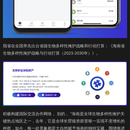
我省在全国率先出台省级生物多样性掩护战略和行动打算：《海南省
生物多样性掩护战略与行动打算（2023-2030年）》。
积极构建国际交流合作网络， 别的， “海南是全球生物多样性掩护关
键热点地区之一，去年，它是全球长臂猿类群里唯一实现不变增长的
种群，如今，每一处景象都是大自然赋予海南的独特宝藏，围绕推进